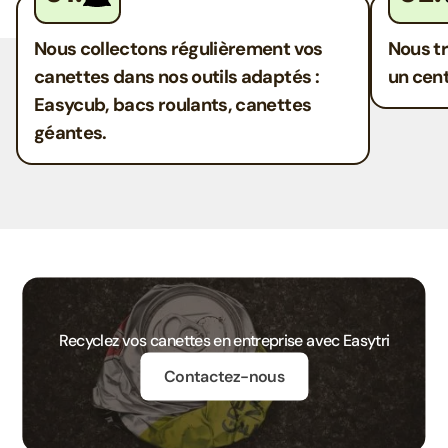
Nous collectons régulièrement vos
Nous t
canettes dans nos outils adaptés :
un cent
Easycub, bacs roulants, canettes
géantes.
Recyclez vos canettes en entreprise avec Easytri
Contactez-nous