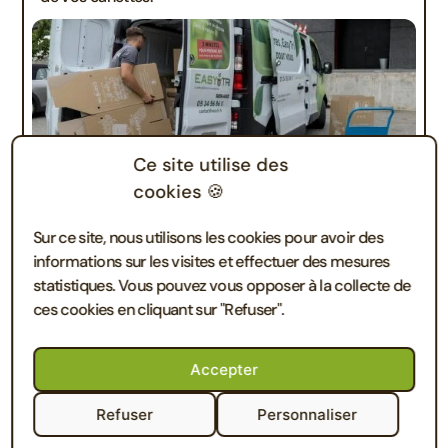
Ce site utilise des
cookies 🍪
04.
Sur ce site, nous utilisons les cookies pour avoir des
informations sur les visites et effectuer des mesures
Une traçabilité garantie
statistiques. Vous pouvez vous opposer à la collecte de
ces cookies en cliquant sur "Refuser".
Nous garantissons la traçabilité de vos canettes,
depuis leur collecte jusqu’à leur recyclage final.
Accepter
Refuser
Personnaliser