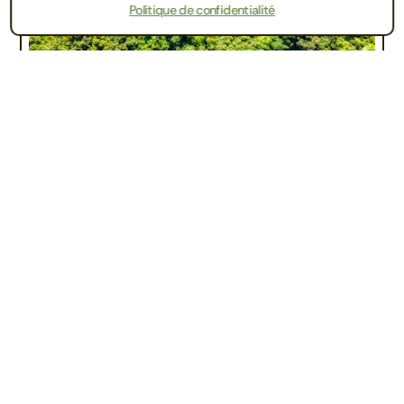
Politique de confidentialité
Contactez-nous
Que deviennent vos
canettes
triées et recyclées par Easytri
?
L’aluminium est un matériau 100%
recyclable et indéfiniment recyclable. Cela
signifie qu’il peut être transformé en de
nouveaux produits sans perte de qualité.