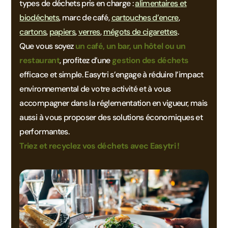
types de déchets pris en charge :
alimentaires et
biodéchets
, marc de café,
cartouches d’encre
,
cartons
,
papiers
,
verres
,
mégots de cigarettes
.
Que vous soyez
un café, un bar, un hôtel ou un
restaurant
, profitez d’une
gestion des déchets
efficace et simple. Easytri s’engage à réduire l’impact
environnemental de votre activité et à vous
accompagner dans la réglementation en vigueur, mais
aussi à vous proposer des solutions économiques et
performantes.
Triez et recyclez vos déchets avec Easytri !