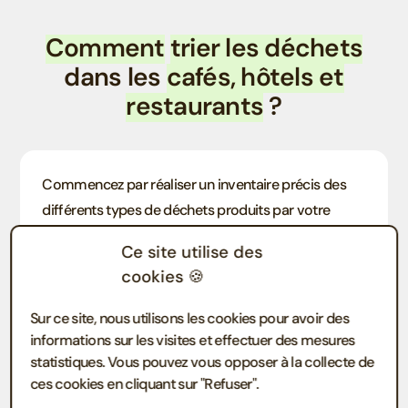
Comment
trier les déchets
dans les
cafés, hôtels et
restaurants
?
Commencez par réaliser un inventaire précis des
différents types de déchets produits par votre
établissement (
alimentaires
,
emballages
,
verre
, etc.).
Ce site utilise des
Cela vous permettra de déterminer
les solutions
cookies 🍪
de tri
les plus adaptées.
Installez des poubelles de tri sélectif à différents
Sur ce site, nous utilisons les cookies pour avoir des
points stratégiques de votre établissement :
informations sur les visites et effectuer des mesures
Cuisine : bacs pour les biodéchets, les déchets
statistiques. Vous pouvez vous opposer à la collecte de
alimentaires et les emballages.
ces cookies en cliquant sur "Refuser".
Salle de service : poubelles pour le papier, le