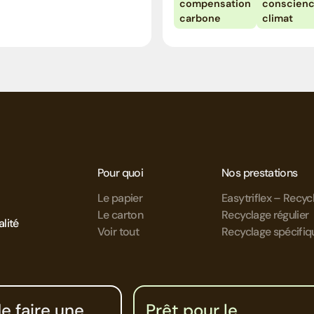
compensation
conscien
carbone
climat
Pour quoi
Nos prestations
Le papier
Easytriflex – Recy
Le carton
Recyclage régulier
alité
Voir tout
Recyclage spécifiq
e faire une
Prêt pour le