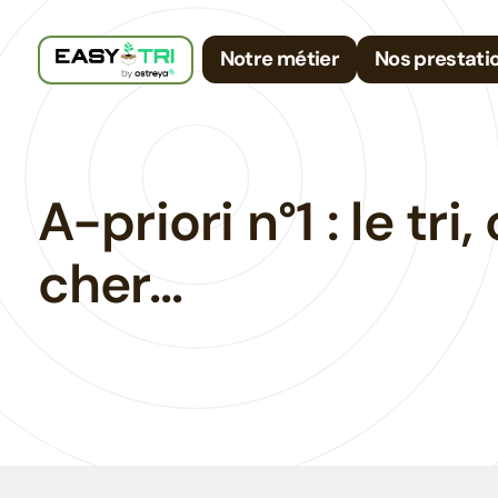
Skip
to
Notre métier
Nos prestati
content
A-priori n°1 : le tri,
cher…