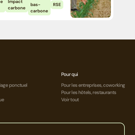
ce
Impact
bas-
RSE
carbone
carbone
Pour qui
clage ponctuel
Pour les entreprises, coworking
Pour les hôtels, restaurants
ue
Voir tout