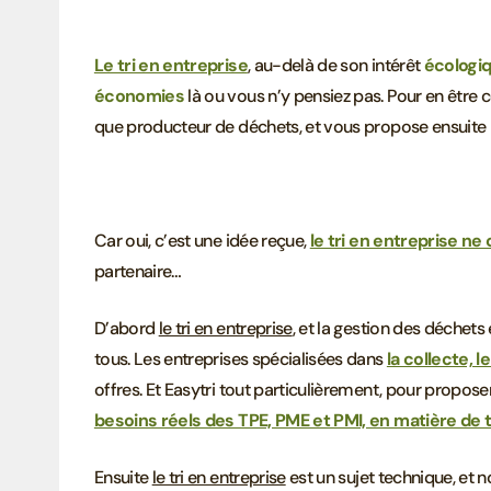
Le tri en entreprise
, au-delà de son intérêt
écologi
économies
là ou vous n’y pensiez pas. Pour en être ce
que producteur de déchets, et vous propose ensuite 
Car oui, c’est une idée reçue,
le tri en entreprise ne
partenaire…
D’abord
le tri en entreprise
, et la gestion des déchets
tous. Les entreprises spécialisées dans
la collecte, 
offres. Et Easytri tout particulièrement, pour propos
besoins réels des TPE, PME et PMI, en matière de 
Ensuite
le tri en entreprise
est un sujet technique, et n